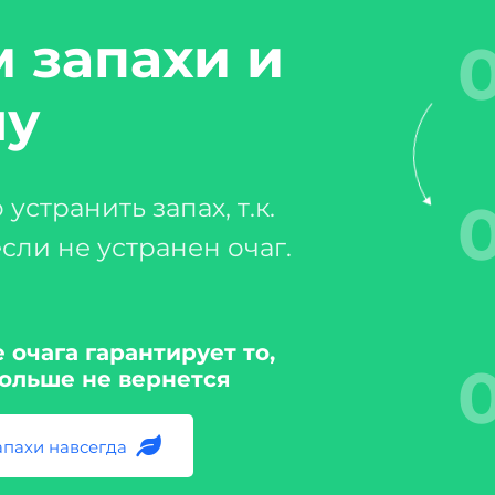
 запахи и
0
ну
 устранить запах, т.к.
если не устранен очаг.
 очага гарантирует то,
больше не вернется
апахи навсегда