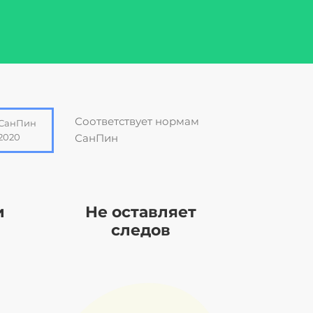
Соответствует нормам
СанПин
2020
СанПин
и
Не оставляет
следов