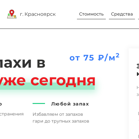
г. Красноярск
Стоимость
Средства
2
от 75 ₽/м
пахи
в
уже сегодня
Н
з
о
Любой запах
странения
Избавляем от запахов
гари до трупных запахов