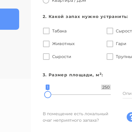
Квартира / Дом
2. Какой запах нужно устранить:
Табака
Сырос
Животных
Гари
Сырости
Трупн
2
3. Размер площади, м
:
1
250
Опи
В помещение есть локальный
очаг неприятного запаха?