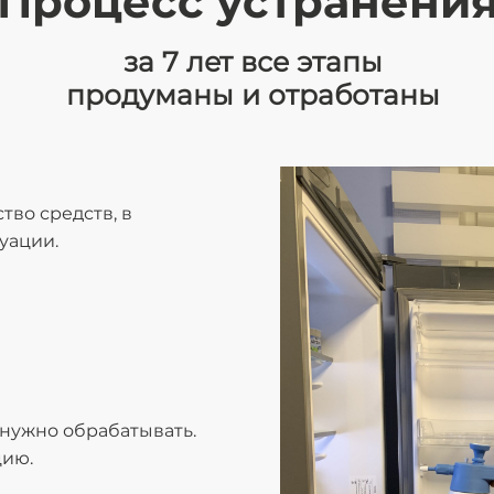
Процесс
устранени
за 7 лет все этапы
продуманы и отработаны
во средств, в
уации.
 нужно обрабатывать.
цию.