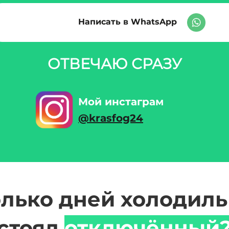
Написать в WhatsApp
ОТВЕЧАЮ СРАЗУ
Мой инстаграм
@krasfog24
лько дней холодил
стоял
отключённый