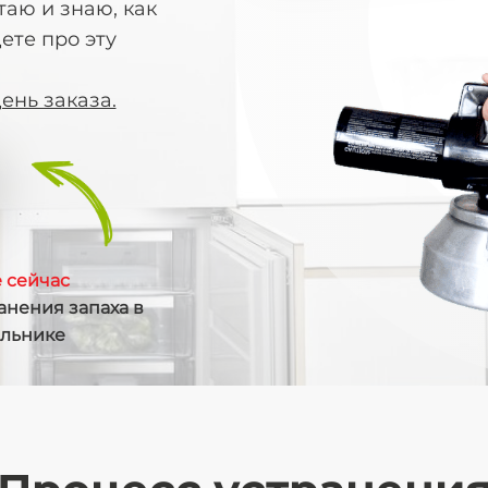
таю и знаю, как
ете про эту
ень заказа.
 сейчас
анения запаха в
ильнике