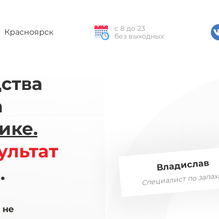
c 8 до 23
Красноярск
без выходных
ства
а
ике.
ультат
Владислав
.
Специалист по запах
 не