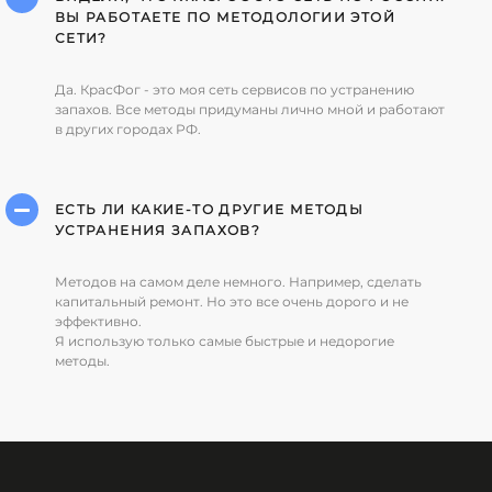
ВЫ РАБОТАЕТЕ ПО МЕТОДОЛОГИИ ЭТОЙ
СЕТИ?
Да. КрасФог - это моя сеть сервисов по устранению
запахов. Все методы придуманы лично мной и работают
в других городах РФ.
ЕСТЬ ЛИ КАКИЕ-ТО ДРУГИЕ МЕТОДЫ
УСТРАНЕНИЯ ЗАПАХОВ?
Методов на самом деле немного. Например, сделать
капитальный ремонт. Но это все очень дорого и не
эффективно.
Я использую только самые быстрые и недорогие
методы.