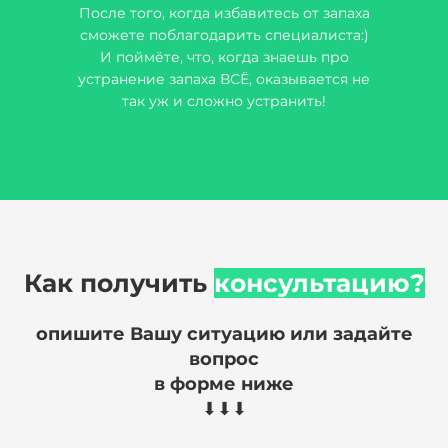
После того, когда избавитесь от запаха
сможете поблагодарить специалиста:)
И поймёте, что, когда знаешь про
устранение запаха ВСЁ, оказывается не
так уж и сложно устранить!
Как получить
консультацию?
опишите Вашу ситуацию или задайте
вопрос
в форме ниже
⬇⬇⬇