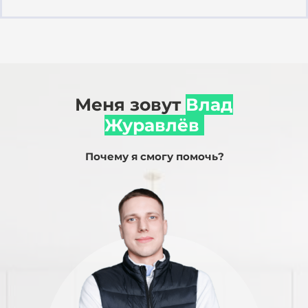
Меня зовут
Влад
В
Журавлёв
конта
Т
Почему я смогу помочь?